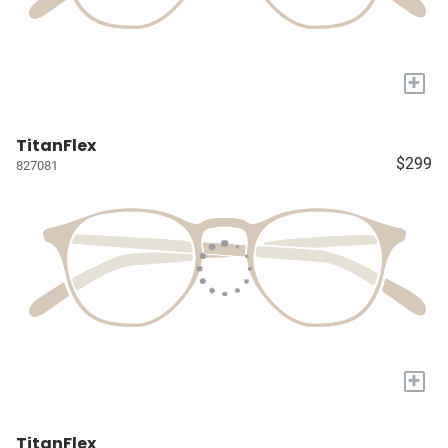
+
TitanFlex
$299
827081
+
TitanFlex