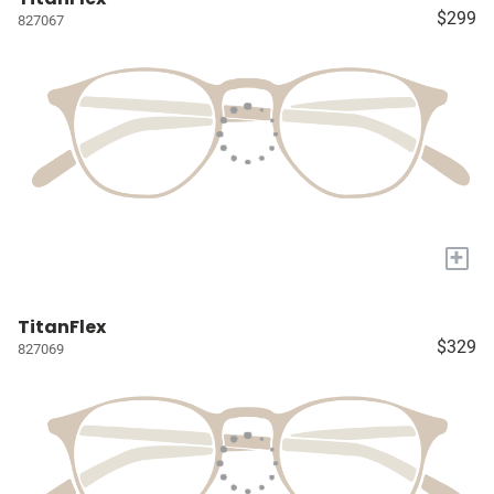
$299
827067
+
TitanFlex
$329
827069