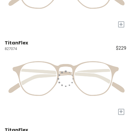
+
TitanFlex
$229
827074
+
TitanFlex