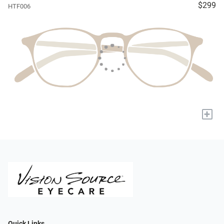
$299
HTF006
+
Quick Links