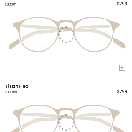
$299
830001
+
TitanFlex
$299
830009