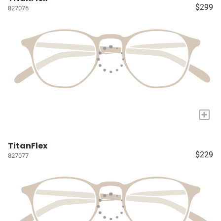
$299
827076
+
TitanFlex
$229
827077