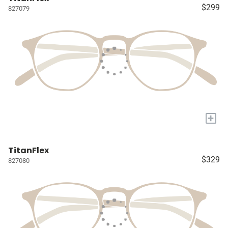
$299
827079
+
TitanFlex
$329
827080