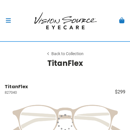
Back to Collection
TitanFlex
TitanFlex
$299
827040