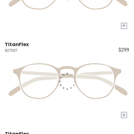
+
TitanFlex
$299
827057
+
TitanFlex