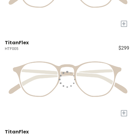
+
TitanFlex
$299
HTF005
+
TitanFlex