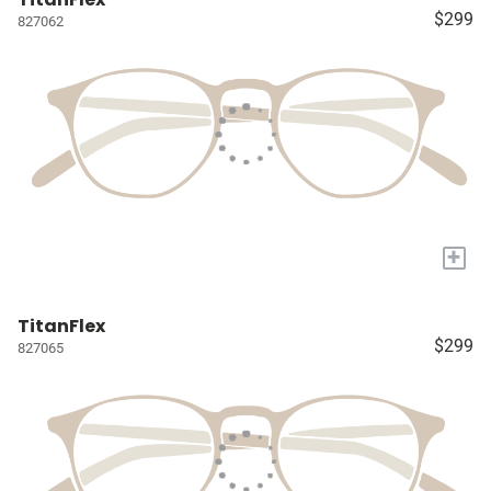
$299
827062
+
TitanFlex
$299
827065