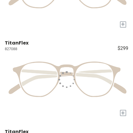
+
TitanFlex
$299
827088
+
TitanFlex