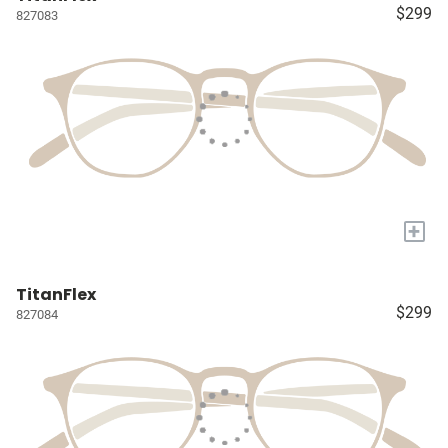
$299
827083
+
TitanFlex
$299
827084