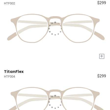
$299
HTF002
+
TitanFlex
$299
HTF004