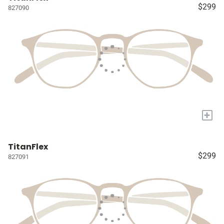
$299
827090
+
TitanFlex
$299
827091