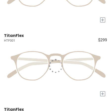
+
TitanFlex
$299
HTF001
+
TitanFlex