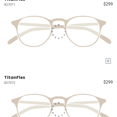
$299
827071
+
TitanFlex
$299
827072