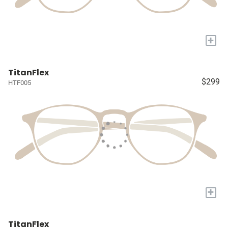
+
TitanFlex
$299
HTF005
+
TitanFlex