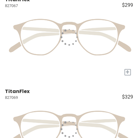
$299
827067
+
TitanFlex
$329
827069