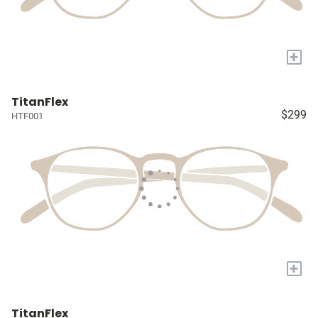
+
TitanFlex
$299
HTF001
+
TitanFlex