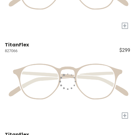
+
TitanFlex
$299
827066
+
TitanFlex