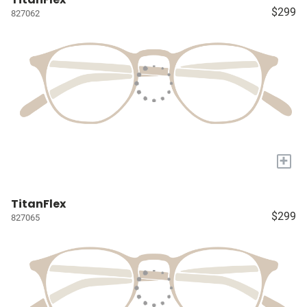
$299
827062
+
TitanFlex
$299
827065