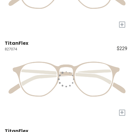
+
TitanFlex
$229
827074
+
TitanFlex