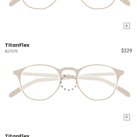
+
TitanFlex
$229
827070
+
TitanFlex