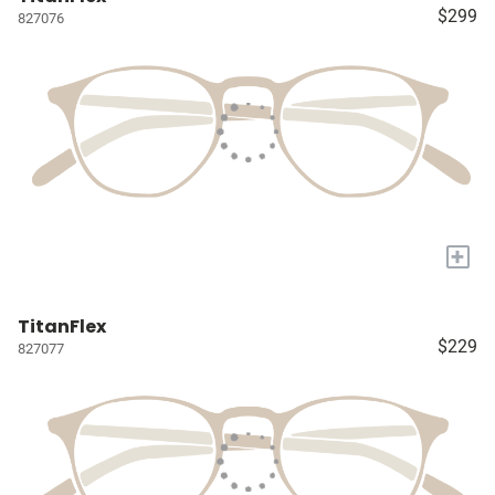
$299
827076
+
TitanFlex
$229
827077