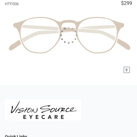
$299
HTF006
+
Quick Links