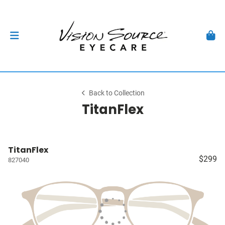
Back to Collection
TitanFlex
TitanFlex
$299
827040