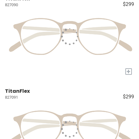
$299
827090
+
TitanFlex
$299
827091