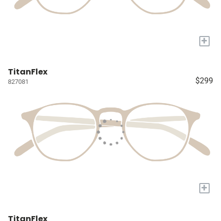
+
TitanFlex
$299
827081
+
TitanFlex