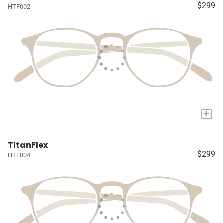
$299
HTF002
+
TitanFlex
$299
HTF004