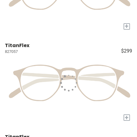
+
TitanFlex
$299
827057
+
TitanFlex