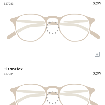
$299
827083
+
TitanFlex
$299
827084