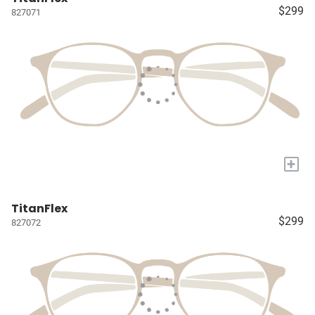
$299
827071
+
TitanFlex
$299
827072