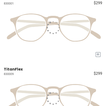
$299
830001
+
TitanFlex
$299
830009