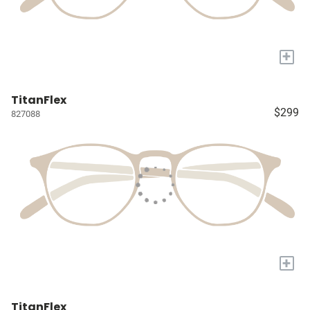
+
TitanFlex
$299
827088
+
TitanFlex