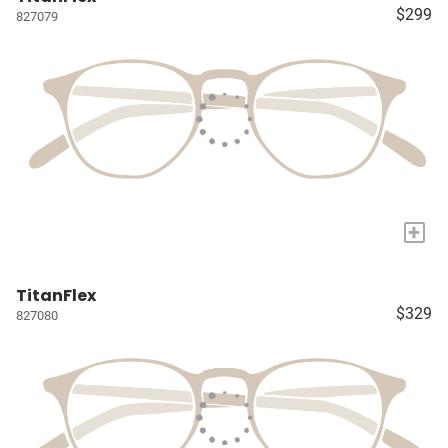
$299
827079
+
TitanFlex
$329
827080